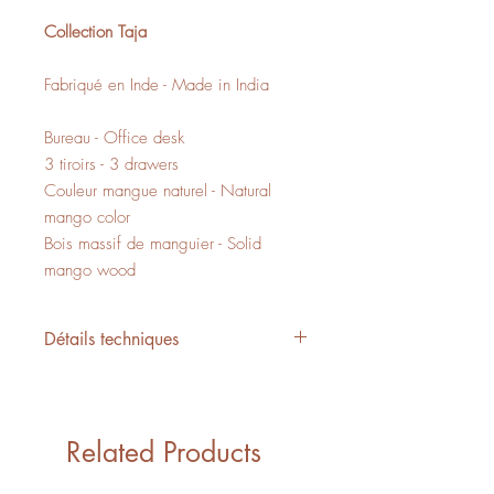
Collection Taja
Fabriqué en Inde - Made in India
Bureau - Office desk
3 tiroirs - 3 drawers
Couleur mangue naturel - Natural
mango color
Bois massif de manguier - Solid
mango wood
Détails techniques
L/W 47" x P/D 23" x H/H 31"
7,52 PI3 - CUFT
1 boîte - 1 box
Related Products