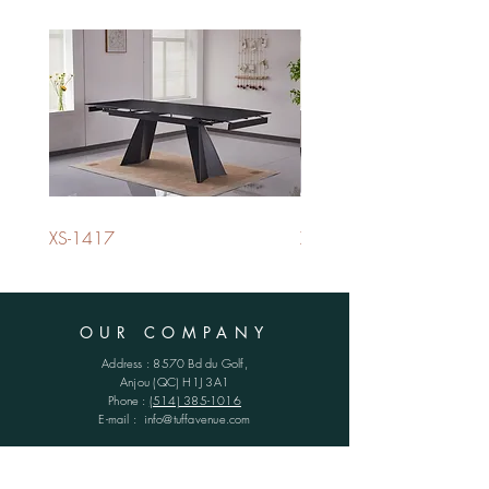
XS-1417
XS-1420
OUR COMPANY
Address : 8570 Bd du Golf,
Anjou (QC)
H1J 3A1
Phone :
(514) 385-1016
E-mail :
info@tuffavenue.com
SCHEDULES