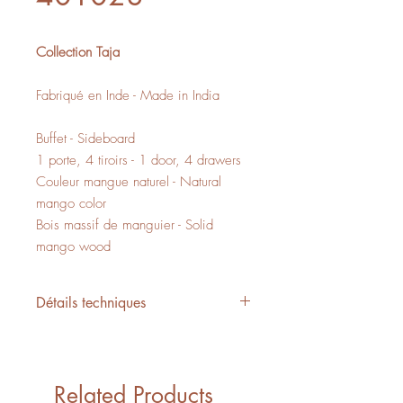
Collection Taja
Fabriqué en Inde - Made in India
Buffet - Sideboard
1 porte, 4 tiroirs - 1 door, 4 drawers
Couleur mangue naturel - Natural
mango color
Bois massif de manguier - Solid
mango wood
Détails techniques
L/W 39" x P/D 14" x H/H 30"
6,18 PI3 - CUFT
1 boîte - 1 box
Related Products