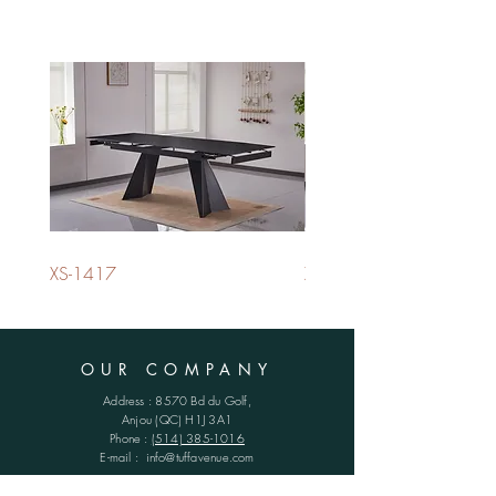
XS-1417
XS-1420
OUR COMPANY
Address : 8570 Bd du Golf,
Anjou (QC)
H1J 3A1
Phone :
(514) 385-1016
E-mail :
info@tuffavenue.com