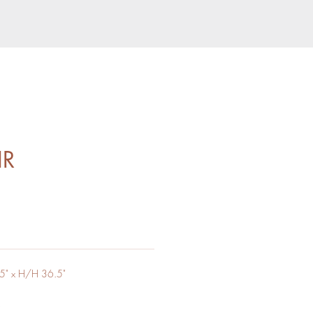
IR
5" x H/H 36.5"