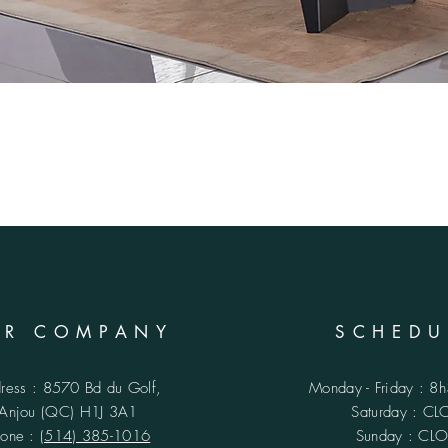
UR COMPANY
SCHEDU
ress : 8570 Bd du Golf,
Monday - Friday : 8
Anjou (QC)
H1J 3A1
​​Saturday : C
hone :
(514) 385-1016
Sunday : CL