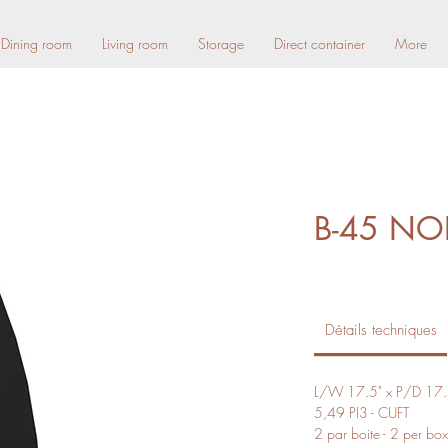
Dining room
Living room
Storage
Direct container
More
B-45 NO
Détails techniques
L/W 17.5" x P/D 17.
5,49 PI3 - CUFT
2 par boite - 2 per box