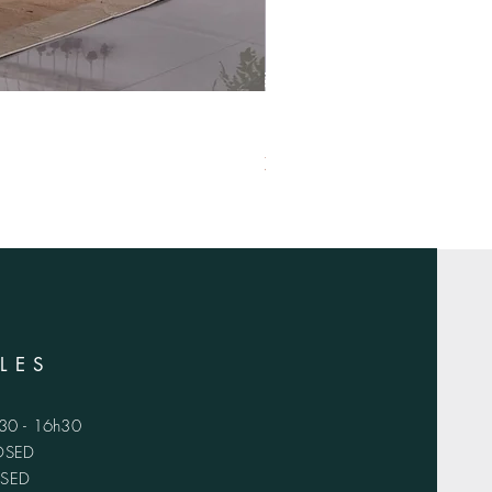
XS-1420
LES
h30 - 16h30
LOSED
OSED