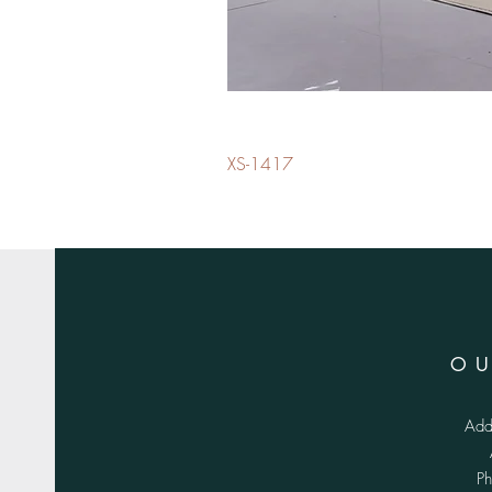
XS-1417
O
Add
P