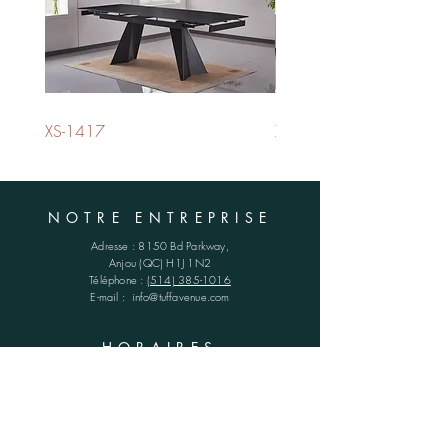
XS-1417
XS-1420
NOTRE ENTREPRISE
Adresse :
8150 Bd Parkway,
Anjou (QC)
H1J 1N2
Téléphone :
(514) 385-1016
E-mail :
info@tuffavenue.com
HORAIRES
Lun - Ven : 8h30 - 16h30
​​Samedi : FERMÉ
​Dimanche : FERMÉ