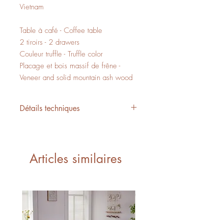
Vietnam
Table à café - Coffee table
2 tiroirs - 2 drawers
Couleur truffle - Truffle color
Placage et bois massif de frêne -
Veneer and solid mountain ash wood
Détails techniques
L/W 47.25" x P/D 27.5" x H/H
15.75"
20,59 PI3 - CUFT
Articles similaires
1 boite - 1 box