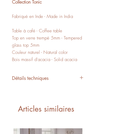
Collection Tonic
Fabriqué en Inde - Made in India
Table à café - Coffee table
Top en verre trempé 5mm - Tempered
glass top 5mm
Couleur naturel - Natural color
Bois massif d'acacia - Solid acacia
Détails techniques
L/W 35.5" x P/D 35.5" x H/H 12.5"
12 PI3 - CUFT
1 boite - 1 box
Articles similaires