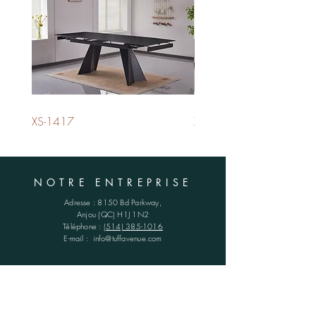
XS-1417
XS-1420
NOTRE ENTREPRISE
Adresse :
8150 Bd Parkway,
Anjou (QC)
H1J 1N2
Téléphone :
(514) 385-1016
E-mail :
info@tuffavenue.com
HORAIRES
Lun - Ven : 8h30 - 16h30
​​Samedi : FERMÉ