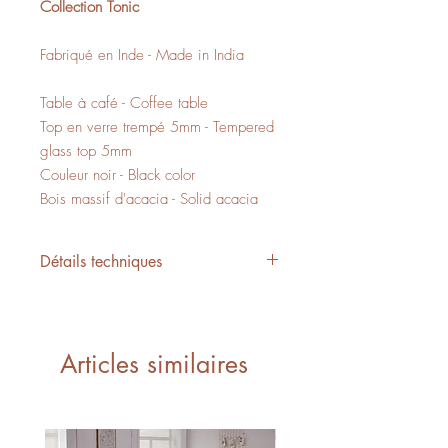
Collection Tonic
Fabriqué en Inde - Made in India
Table à café - Coffee table
Top en verre trempé 5mm - Tempered
glass top 5mm
Couleur noir - Black color
Bois massif d'acacia - Solid acacia
Détails techniques
L/W 35.5" x P/D 35.5" x H/H 12.5"
12 PI3 - CUFT
1 boite - 1 box
Articles similaires