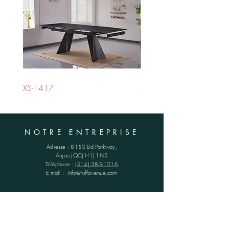
XS-1417
XS-1420
NOTRE ENTREPRISE
Adresse :
8150 Bd Parkway,
Anjou (QC)
H1J 1N2
Téléphone :
(514) 385-1016
E-mail :
info@tuffavenue.com
HORAIRES
Lun - Ven : 8h30 - 16h30
​​Samedi : FERMÉ