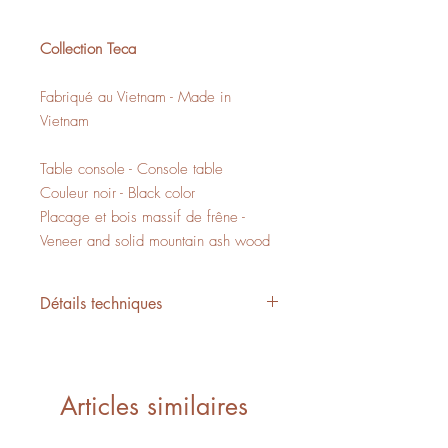
Collection Teca
Fabriqué au Vietnam - Made in
Vietnam
Table console - Console table
Couleur noir - Black color
Placage et bois massif de frêne -
Veneer and solid mountain ash wood
Détails techniques
L/W 55" x P/D 13.75" x H/H 30.5"
18,02 PI3 - CUFT
1 boite - 1 box
Articles similaires