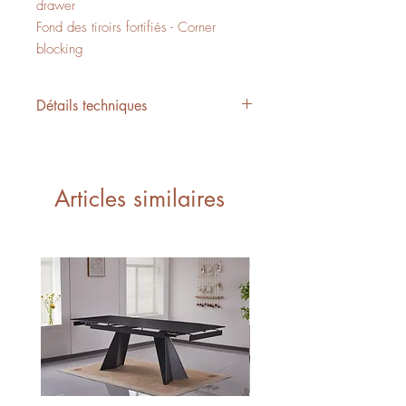
drawer
Fond des tiroirs fortifiés - Corner
blocking
Détails techniques
L/W 47" x P/D 12" x H/H 35"
11,42 PI3 - CUFT
1 boîte - 1 box
Articles similaires