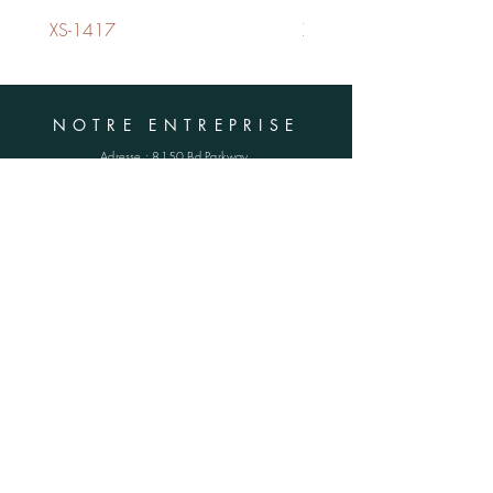
XS-1417
XS-1420
NOTRE ENTREPRISE
Adresse :
8150 Bd Parkway,
Anjou (QC)
H1J 1N2
Téléphone :
(514) 385-1016
E-mail :
info@tuffavenue.com
HORAIRES
Lun - Ven : 8h30 - 16h30
​​Samedi : FERMÉ
​Dimanche : FERMÉ