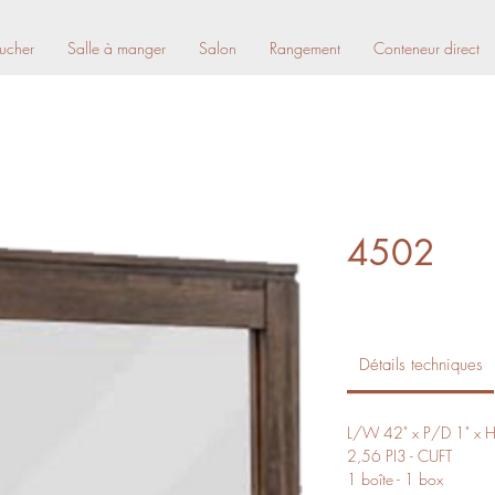
ucher
Salle à manger
Salon
Rangement
Conteneur direct
4502
Détails techniques
L/W 42" x P/D 1" x 
2,56 PI3 - CUFT
1 boîte - 1 box