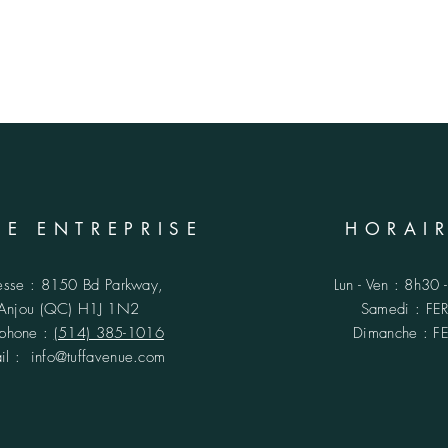
RE ENTREPRISE
HORAI
esse :
8150 Bd Parkway,
Lun - Ven : 8h30
Anjou (QC)
H1J 1N2
​​Samedi : F
éphone :
(514) 385-1016
​Dimanche : 
ail :
info@tuffavenue.com