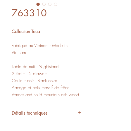
763310
Collection Teca
Fabriqué au Vietnam - Made in
Vietnam
Table de nuit - Nightstand
2 tiroirs - 2 drawers
Couleur noir - Black color
Placage et bois massif de frêne -
Veneer and solid mountain ash wood
Détails techniques
L/W 21.5" x P/D 15.75" x H/H 21.5"
5,83 PI3 - CUFT