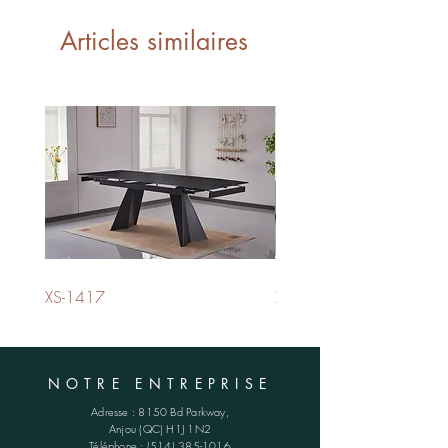
1 boite - 1 box
Articles similaires
XS-1417
XS-1420
NOTRE ENTREPRISE
Adresse :
8150 Bd Parkway,
Anjou (QC)
H1J 1N2
Téléphone :
(514) 385-1016