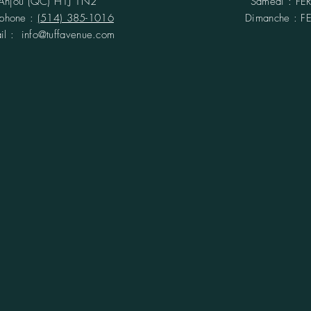
Anjou (QC)
H1J 1N2
​​Samedi : F
éphone :
(514) 385-1016
​Dimanche : 
ail :
info@tuffavenue.com