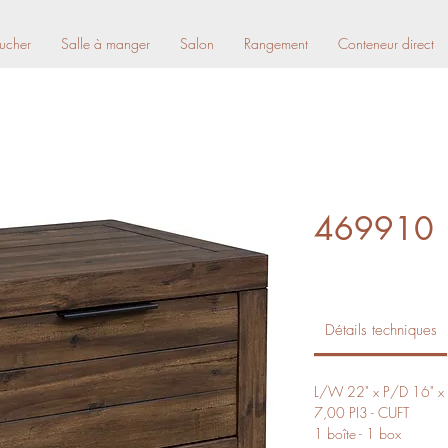
ucher
Salle à manger
Salon
Rangement
Conteneur direct
469910
Détails techniques
L/W 22" x P/D 16" x
7,00 PI3 - CUFT
1 boîte - 1 box