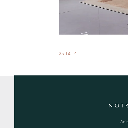
XS-1417
NOT
Adr