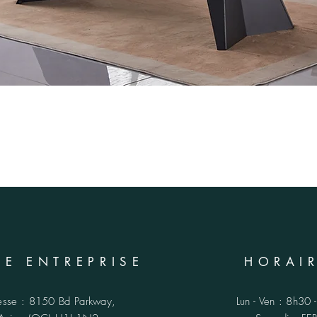
RE ENTREPRISE
HORAI
esse :
8150 Bd Parkway,
Lun - Ven : 8h30