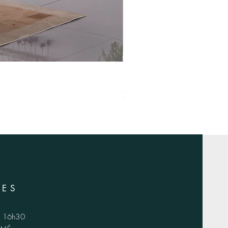
XS-1420
RES
 - 16h30