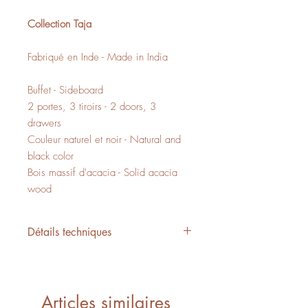
Collection Taja
Fabriqué en Inde - Made in India
Buffet - Sideboard
2 portes, 3 tiroirs - 2 doors, 3
drawers
Couleur naturel et noir - Natural and
black color
Bois massif d'acacia - Solid acacia
wood
Détails techniques
L/W 57" x P/D 18" x H/H 30"
20,60 PI3 - CUFT
1 boîte - 1 box
Articles similaires