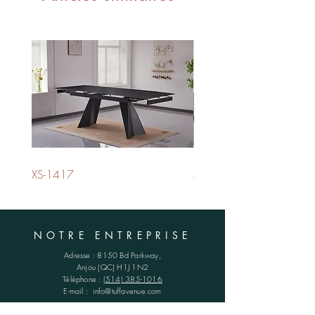
XS-1417
XS-1420
NOTRE ENTREPRISE
Adresse :
8150 Bd Parkway,
Anjou (QC)
H1J 1N2
Téléphone :
(514) 385-1016
E-mail :
info@tuffavenue.com