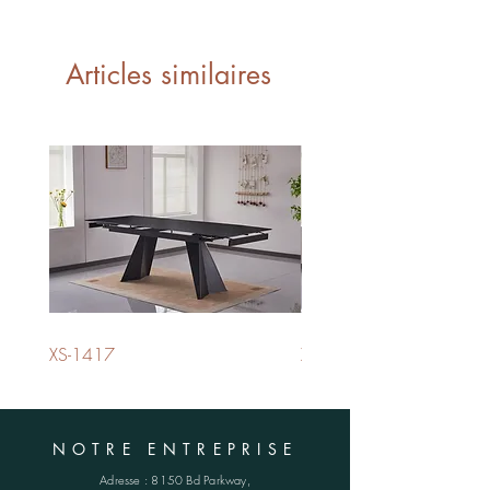
L/W 19.5" x P/D 21" x H/H 34"
5,28 PI3 - CUFT
2 par boite - 2 per box
Articles similaires
XS-1417
XS-1420
NOTRE ENTREPRISE
Adresse :
8150 Bd Parkway,