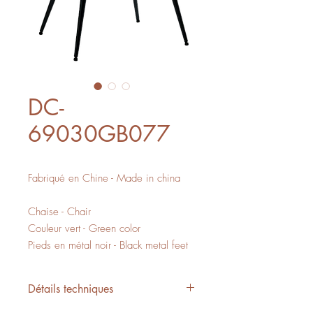
DC-
69030GB077
Fabriqué en Chine - Made in china
Chaise - Chair
Couleur vert - Green color
Pieds en métal noir - Black metal feet
Détails techniques