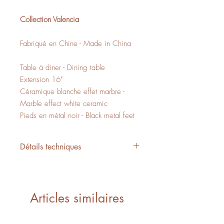
Collection Valencia
Fabriqué en Chine - Made in China
Table à diner - Dining table
Extension 16"
Céramique blanche effet marbre -
Marble effect white ceramic
Pieds en métal noir - Black metal feet
Détails techniques
L/W 69-85" x P/D 35" x H/H 30"
11,26 PI3 - CUFT
2 boîtes - 2 boxes
Articles similaires