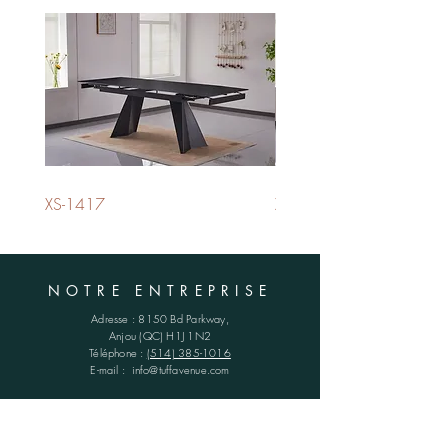
XS-1417
XS-1420
NOTRE ENTREPRISE
Adresse :
8150 Bd Parkway,
Anjou (QC)
H1J 1N2
Téléphone :
(514) 385-1016
E-mail :
info@tuffavenue.com
HORAIRES