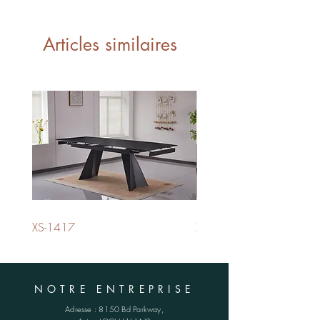
6,18 PI3 - CUFT
1 boîte - 1 box
Articles similaires
XS-1417
XS-1420
NOTRE ENTREPRISE
Adresse :
8150 Bd Parkway,