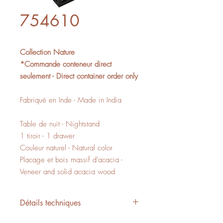
754610
Collection Nature
*Commande conteneur direct
seulement - Direct container order only
Fabriqué en Inde - Made in India
Table de nuit - Nightstand
1 tiroir - 1 drawer
Couleur naturel - Natural color
Placage et bois massif d'acacia -
Veneer and solid acacia wood
Détails techniques
L/W 22" x P/D 17," x H/H 23,5"