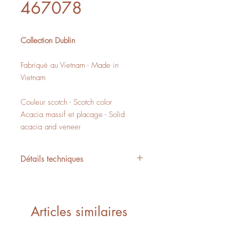
467078
Collection Dublin
Fabriqué au Vietnam - Made in
Vietnam
Couleur scotch - Scotch color
Acacia massif et placage - Solid
acacia and veneer
Détails techniques
467060
Lit queen - Queen bed
L/W 63" x P/D 88" x H/H 59"
Articles similaires
19,31 PI3 - CUFT