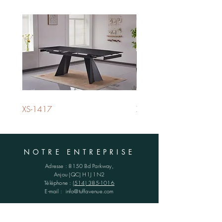
467078
Lit queen - Queen bed
L/W 79" x P/D 88" x H/H 59"
23,37 PI3 - CUFT
4 boîtes - 4 boxes
XS-1417
XS-1420
NOTRE ENTREPRISE
Adresse :
8150 Bd Parkway,
Anjou (QC)
H1J 1N2
Téléphone :
(514) 385-1016
E-mail :
info@tuffavenue.com
HORAIRES