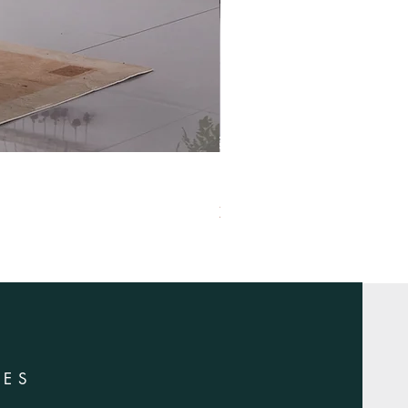
XS-1420
RES