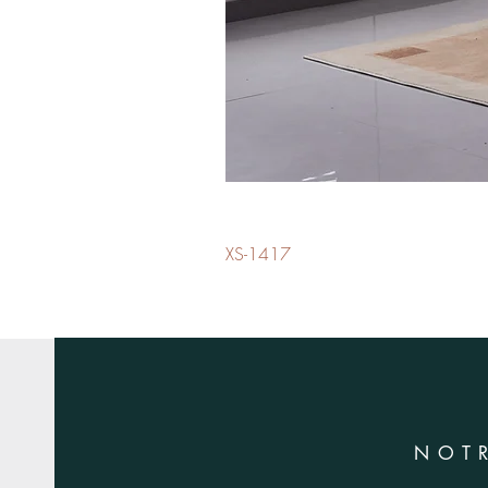
XS-1417
NOT