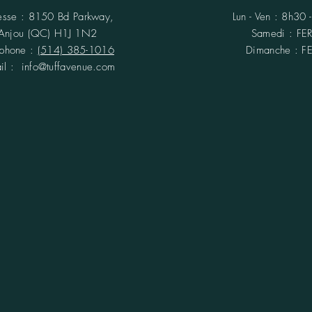
esse :
8150 Bd Parkway,
Lun - Ven : 8h30
Anjou (QC)
H1J 1N2
​​Samedi : F
éphone :
(514) 385-1016
​Dimanche : 
ail :
info@tuffavenue.com