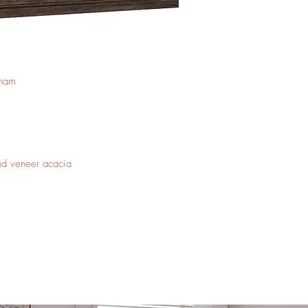
tnam
nd veneer acacia