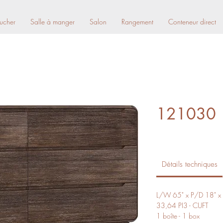
ucher
Salle à manger
Salon
Rangement
Conteneur direct
121030
Détails techniques
L/W 65" x P/D 18" x
33,64 PI3 - CUFT
1 boîte - 1 box