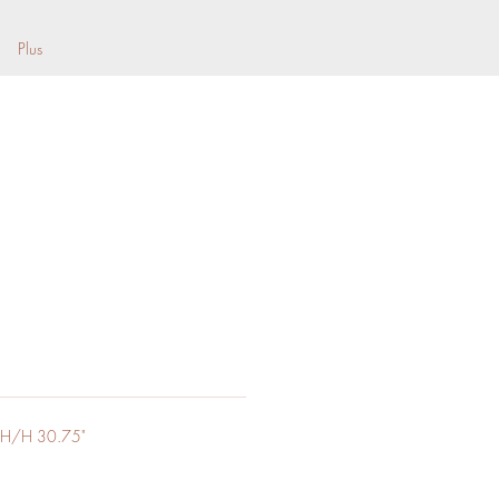
Plus
 H/H 30.75"