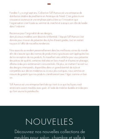
Fondée il y a vingt-sept ans, Collection Tuff Avenue est une entreprise de
distribution établie de pied ferme en Amérique du Nord. C’est grâce à une
croissance soutenue et une emphase particulière sur l’innovation que
l’organisation s’est hissée au sommet du marché et a acquis son rôle de leader
dans l’industrie.
Reconnue pour l’originalité de ses designs,
dont plusieurs modèles sont dessinés à Montréal, l’équipe Tuff Avenue s’est
donnée pour mission de présenter des styles d’avant-gardes, tout en restant
toujours à l’affût de nouvelles tendances.
Nos associés se rendent personnellement dans les meilleures usines du monde
afin de s’assurer que des normes de productions rigoureuses sont appliquées lors
de la conception de nos produits. Ils travaillent sans relâche pour vous présenter
des pièces de qualité, certaines réalisées en bois massif et d’autres en placage,
offertes à des prix extrêmement concurrentiels. De plus, en mettant l’accent sur
des designs intemporels, disponibles dans un grand éventail de style et
compatible aux décors modernes ou à ceux plus rustiques, nous sommes en
mesure de garantir que nos produits s’amélioreront avec l’âge, comme un bon
vin.
Tuff Avenue est une entreprise familiale qui tient à ce que les foyers nord-
américains soient meublés avec goût, à l’aide de mobilier durable et à des prix
qui font sourire le portefeuille.
NOUVELLES
Découvrez nos nouvelles collections de
meubles pour salon, chambre et salle à